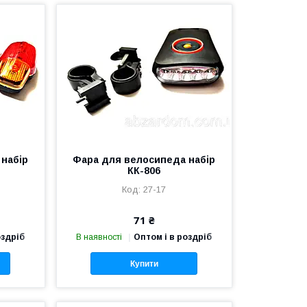
набір
Фара для велосипеда набір
КК-806
27-17
71 ₴
оздріб
В наявності
Оптом і в роздріб
Купити