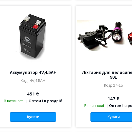
Аккумулятор 4V,4.5AH
Ліхтарик для велосип
901
4V,4.5AH
27-15
451 ₴
147 ₴
В наявності
Оптом і в роздріб
В наявності
Оптом і в р
Купити
Купити