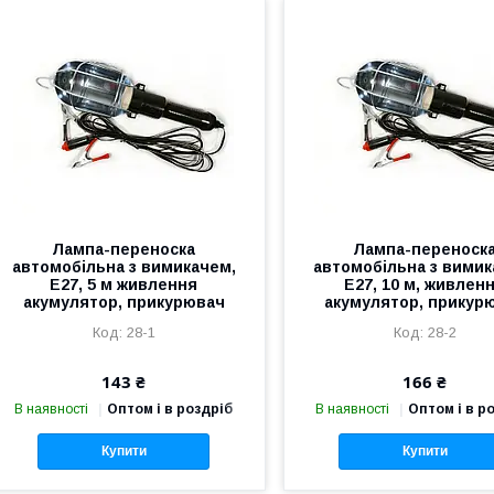
Лампа-переноска
Лампа-переноск
автомобільна з вимикачем,
автомобільна з вимик
Е27, 5 м живлення
Е27, 10 м, живлен
акумулятор, прикурювач
акумулятор, прикур
28-1
28-2
143 ₴
166 ₴
В наявності
Оптом і в роздріб
В наявності
Оптом і в р
Купити
Купити