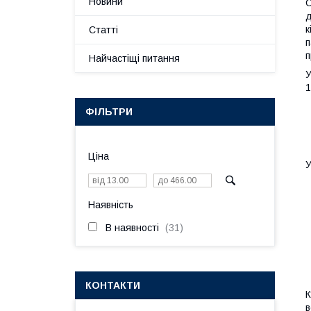
Новини
С
д
к
Статті
п
п
Найчастіщі питання
У
1
ФІЛЬТРИ
Ціна
У
Наявність
В наявності
31
КОНТАКТИ
К
в