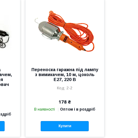
а
Переноска гаражна під лампу
ачем,
з вимикачем, 10 м, цоколь
ня
Е27, 220 В
ювач
2-2
178 ₴
В наявності
Оптом і в роздріб
оздріб
Купити