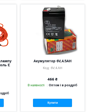
 лампу
Акумулятор 6V,4.5AH
коль Е
6V,4.AH
466 ₴
В наявності
Оптом і в роздріб
оздріб
Купити