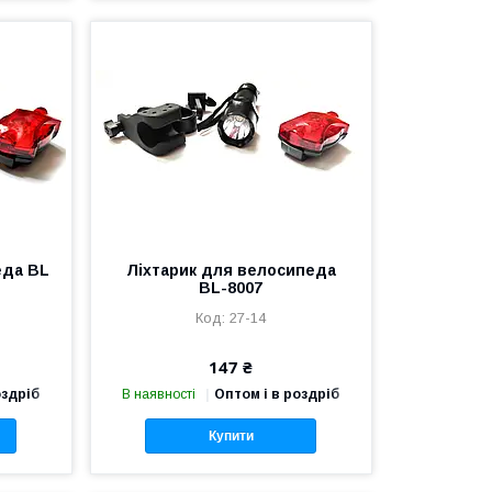
еда ВL
Ліхтарик для велосипеда
BL-8007
27-14
147 ₴
оздріб
В наявності
Оптом і в роздріб
Купити