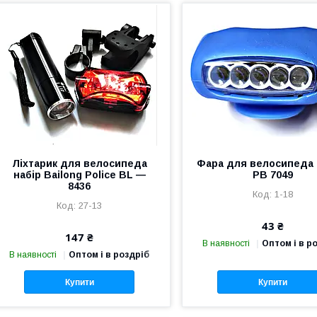
Ліхтарик для велосипеда
Фара для велосипеда 
набір Bailong Police BL —
РВ 7049
8436
1-18
27-13
43 ₴
147 ₴
В наявності
Оптом і в р
В наявності
Оптом і в роздріб
Купити
Купити