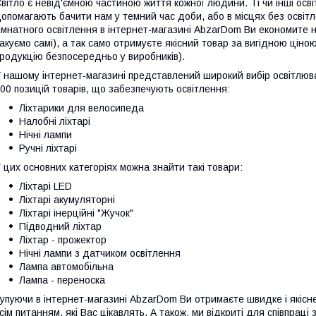
вітло є невід'ємною частиною життя кожної людини. Ті чи інші осві
опомагають бачити нам у темний час доби, або в місцях без осві
імнатного освітлення в інтернет-магазині AbzarDom Ви економите н
акуємо самі), а так само отримуєте якісний товар за вигідною ціною
родукцію безпосередньо у виробників).
 нашому інтернет-магазині представлений широкий вибір освітлюв
00 позицій товарів, що забезпечують освітлення:
Ліхтарики для велосипеда
Налобні ліхтарі
Нічні лампи
Ручні ліхтарі
 цих основних категоріях можна знайти такі товари:
Ліхтарі LED
Ліхтарі акумуляторні
Ліхтарі інерційні "Жучок"
Підводний ліхтар
Ліхтар - прожектор
Нічні лампи з датчиком освітлення
Лампа автомобільна
Лампа - переноска
упуючи в інтернет-магазині AbzarDom Ви отримаєте швидке і якісн
сім питанням, які Вас цікавлять. А також, ми відкриті для співпраці