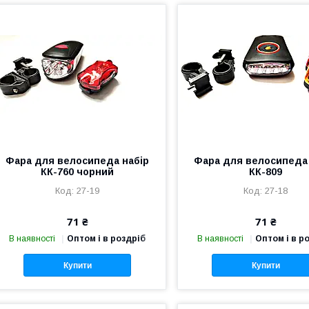
Фара для велосипеда набір
Фара для велосипеда 
КК-760 чорний
КК-809
27-19
27-18
71 ₴
71 ₴
В наявності
Оптом і в роздріб
В наявності
Оптом і в р
Купити
Купити