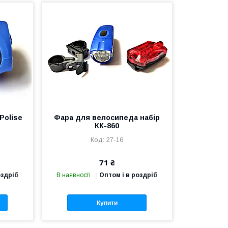
Polise
Фара для велосипеда набір
КК-860
27-16
71 ₴
оздріб
В наявності
Оптом і в роздріб
Купити