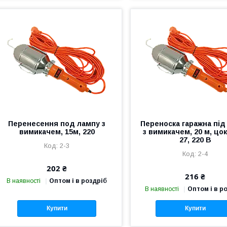
Перенесення под лампу з
Переноска гаражна під
вимикачем, 15м, 220
з вимикачем, 20 м, цо
27, 220 В
2-3
2-4
202 ₴
216 ₴
В наявності
Оптом і в роздріб
В наявності
Оптом і в р
Купити
Купити