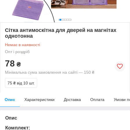
Сітка антимоскітна для дверей на магнітах
однотонна
Немає в наявності
Опт і роздріб
78
₴
Мінімальна сума замовлення на сайті — 150 ₴
75 ₴
від 10 шт.
Опис
Характеристики
Доставка
Оплата
Умови п
Опис
Комплект: