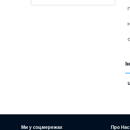
П
Н
І
Ц
Ми у соцмережах
Про Нас