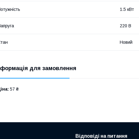
отужність
1.5 кВт
апруга
220 В
Стан
Новий
нформація для замовлення
іна:
57 ₴
Відповіді на питання