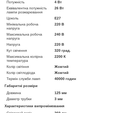
Потужність
4 Вт
Еквівалентна потужність
26 Вт
лампи розжарювання
Цоколь
E27
Мінімальна робоча
220 В
напруга
Максимальна робоча
240 В
напруга
Напруга
220 В
Кут свічення
320 град.
Максимальна колірна
2200 К
температура
Колір світіння
Жовтий
Колір світлодіода
Жовтий
Термін служби ламп
40000 годин
Габаритні розміри
Довжина
125 мм
Діаметр трубки
3 мм
Характеристики випромінювання
Світловий потік
260 лм