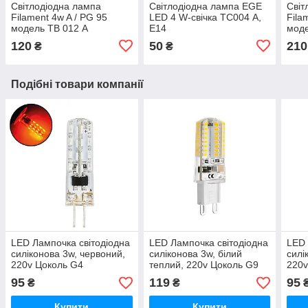
Світлодіодна лампа
Світлодіодна лампа EGE
Світ
Filament 4w A / PG 95
LED 4 W-свічка ТС004 А,
Fila
модель ТВ 012 А
Е14
моде
120
50
210
₴
₴
Подібні товари компанії
LED Лампочка світодіодна
LED Лампочка світодіодна
LED 
силіконова 3w, червоний,
силіконова 3w, білий
силі
220v Цоколь G4
теплий, 220v Цоколь G9
220v
95
119
95
₴
₴
Купити
Купити