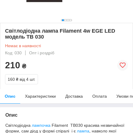
Світлодіодна лампа Filament 4w EGE LED
модель ТВ 030
Немає в наявності
Код: 030
Опт і роздріб
210
₴
160 ₴
від 4 шт.
Опис
Характеристики
Доставка
Оплата
Умови п
Опис
Світлодіодна
лампочка
Filament ТВ030 красива незвичайної
форми, сам діод у формі спіралі і є
лампа
, навколо якої