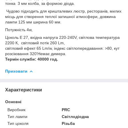
тонка 3 мм колба, за формою діода.
Чудово підходить для кришталевих люстр, ресторанів, милих
місць для створення теплої затишної атмосфери, довжина
лампи 125 мм ширина 60 мм.
Потужність 4w,
Цоколь Е 27, вхідна напруга 220-240V, світлова температура
2200 К, світловий потік 260 Lm,
світловий ефект 65 Lm/w, індекс світлопередавання: >80, кут
розсіювання 320'Немає димера.
Термін служби: 40000 год.
Приховати
Характеристики
Основні
Виробник
PRC
Тип лампи
Світлодіодна
Тип цоколя
Різьба