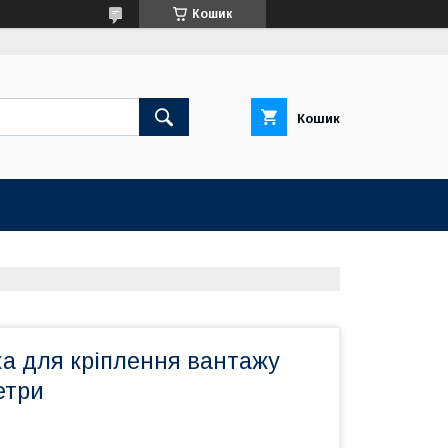
Кошик
Кошик
ка для кріплення вантажу
етри