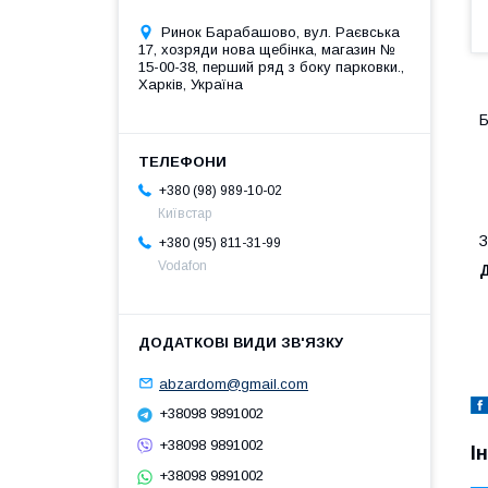
Ринок Барабашово, вул. Раєвська
17, хозряди нова щебінка, магазин №
15-00-38, перший ряд з боку парковки.,
Харків, Україна
Б
+380 (98) 989-10-02
Київстар
З
+380 (95) 811-31-99
Vodafon
abzardom@gmail.com
+38098 9891002
+38098 9891002
І
+38098 9891002