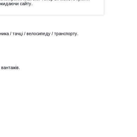
окидаючи сайту.
ика / тачці / велосипеду / транспорту.
 вантажів.