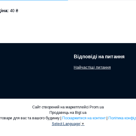
іна:
40 ₴
Відповіді на питання
Найчастіщі питання
Сайт створений на маркетплейсі
Prom.ua
Продавець на Bigl.ua
AbzarDom товари для вас та вашого будинку |
Поскаржитися на контент
|
Політика конфі
Select Language
▼