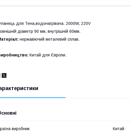
ланець для Тена,водонагрівача. 2000W, 220V
овнішній діаметр 90 мм, внутрішній 60мм.
атеріал:
нержавіючий металевий сплав.
Виробництво:
Китай для Європи.
арактеристики
Основні
раїна виробник
Китай