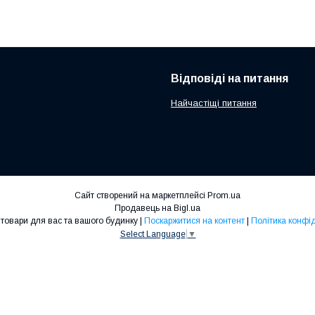
Відповіді на питання
Найчастіщі питання
Сайт створений на маркетплейсі
Prom.ua
Продавець на Bigl.ua
AbzarDom товари для вас та вашого будинку |
Поскаржитися на контент
|
Політика конфі
Select Language
▼