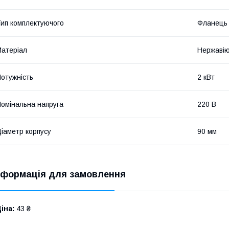
ип комплектуючого
Фланець
атеріал
Нержавію
отужність
2 кВт
омінальна напруга
220 В
іаметр корпусу
90 мм
нформація для замовлення
іна:
43 ₴