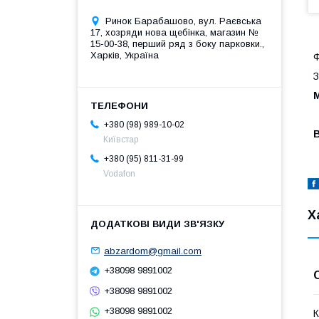
Ринок Барабашово, вул. Раєвська
17, хозряди нова щебінка, магазин №
15-00-38, перший ряд з боку парковки.,
Харків, Україна
Ф
З
М
+380 (98) 989-10-02
Київстар
+380 (95) 811-31-99
Vodafon
Х
abzardom@gmail.com
+38098 9891002
+38098 9891002
+38098 9891002
К