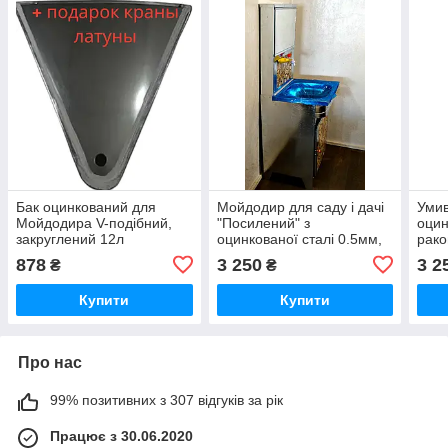
Бак оцинкований для
Мойдодир для саду і дачі
Умив
Мойдодира V-подібний,
"Посилений" з
оцин
закруглений 12л
оцинкованої сталі 0.5мм,
рако
раковина нержавійка
стал
878
3 250
3 2
₴
₴
Купити
Купити
Про нас
99% позитивних з 307 відгуків за рік
Працює з 30.06.2020