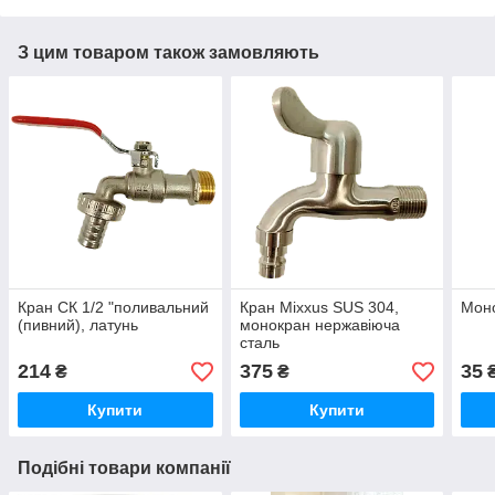
З цим товаром також замовляють
Кран СК 1/2 "поливальний
Кран Mixxus SUS 304,
Моно
(пивний), латунь
монокран нержавіюча
сталь
214
375
35
₴
₴
Купити
Купити
Подібні товари компанії