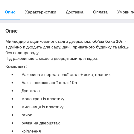
Опис
Характеристики
Доставка
Оплата
Умови п
Опис
Мийдодир з оцинкованої сталі з дзеркалом,
об'єм бака 10л
-
відмінно підходить для саду, дачі, приватного будинку та місць
без водопроводу.
Під раковиною є місце з дверцятами для відра.
Комплект:
Раковина з нержавіючої сталі + злив, пластик
Бак із оцинкованої сталі 10л.
Дзеркало
моно кран із пластику
мильниця із пластику
гачок
ручка на дверцятах
кріплення