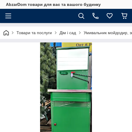
AbzarDom товари для вас та вашого будинку
Товари та послуги
Дім і сад
Умивальник мойдодир, зм