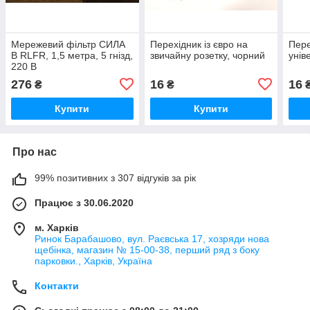
Мережевий фільтр СИЛА
Перехідник із євро на
Пере
В RLFR, 1,5 метра, 5 гнізд,
звичайну розетку, чорний
унів
220 В
276
16
16
₴
₴
Купити
Купити
Про нас
99% позитивних з 307 відгуків за рік
Працює з 30.06.2020
м. Харків
Ринок Барабашово, вул. Раєвська 17, хозряди нова
щебінка, магазин № 15-00-38, перший ряд з боку
парковки., Харків, Україна
Контакти