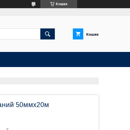
Кошик
Кошик
аний 50ммх20м