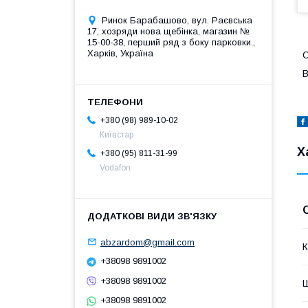
Ринок Барабашово, вул. Раєвська
17, хозряди нова щебінка, магазин №
15-00-38, перший ряд з боку парковки.,
Харків, Україна
С
В
+380 (98) 989-10-02
Київстар
Х
+380 (95) 811-31-99
Vodafon
abzardom@gmail.com
К
+38098 9891002
+38098 9891002
+38098 9891002