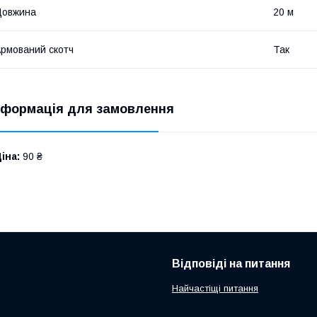
Довжина
20 м
рмований скотч
Так
нформація для замовлення
іна:
90 ₴
Відповіді на питання
Найчастіщі питання