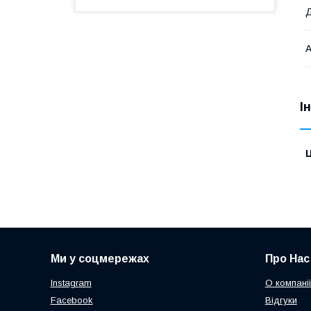
А
І
Ц
Ми у соцмережах
Про Нас
Instagram
О компаніі
Facebook
Відгуки