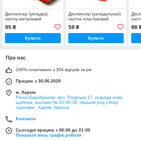
Диспенсер (укладка)
Диспенсер (укладальник)
Дисп
скотчу металевий
скотча пластиковий
скот
95
59
86
₴
₴
Купити
Купити
Про нас
100% позитивних з 304 відгуків за рік
Працює з 30.06.2020
м. Харків
Ринок Барабашово, вул. Раєвська 17, хозряди нова
щебінка, магазин № 15-00-38, перший ряд з боку
парковки., Харків, Україна
Контакти
Сьогодні працює з 08:00 до 21:00
Показати весь графік роботи