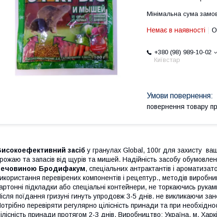
Мінімальна сума замов
Немає в наявності
О
+380 (98) 989-10-02
Київстар
повернення товару п
Високоефективний засіб
у гранулах Global, 100г для захисту ва
рожаю та запасів від щурів та мишей. Надійність засобу обумовлен
речовиною Бродифакум
, спеціальних антрактантів і ароматизат
икористання перевірених компонентів і рецептур., методів виробн
артонні підкладки або спеціальні контейнери, не торкаючись рука
ісля поїдання гризуні гинуть упродовж 3-5 днів. не викликаючи за
отрібно перевіряти регулярно цілісність принади та при необхідно
ілісність принади протягом 2-3 днів. Виробництво: Україна, м. Харк