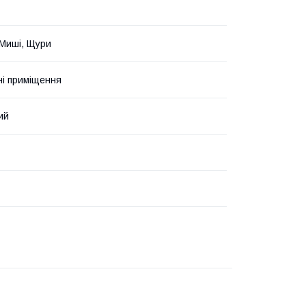
 Миші, Щури
і приміщення
ий