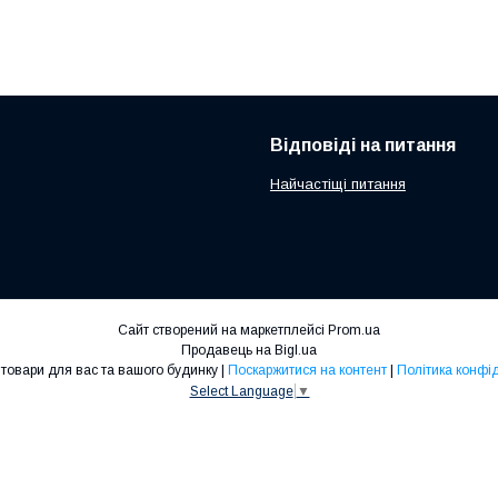
Відповіді на питання
Найчастіщі питання
Сайт створений на маркетплейсі
Prom.ua
Продавець на Bigl.ua
AbzarDom товари для вас та вашого будинку |
Поскаржитися на контент
|
Політика конфі
Select Language
▼