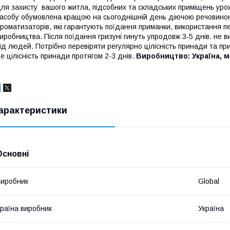
ля захисту вашого житла, підсобних та складських приміщень урож
асобу обумовлена ​​кращою на сьогоднішній день діючою речовино
роматизаторів, які гарантують поїдання приманки, використання пе
иробництва. Після поїдання гризуні гинуть упродовж 3-5 днів. не 
ід людей. Потрібно перевіряти регулярно цілісність принади та пр
е цілісність принади протягом 2-3 днів.
Виробництво: Україна, м.
арактеристики
Основні
иробник
Global
раїна виробник
Україна