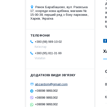
д
Ринок Барабашово, вул. Раєвська
з
17, хозряди нова щебінка, магазин №
а
15-00-38, перший ряд з боку парковки.,
в
Харків, Україна
в
ц
+380 (98) 989-10-02
Київстар
Х
+380 (95) 811-31-99
Vodafon
abzardom@gmail.com
В
+38098 9891002
К
+38098 9891002
+38098 9891002