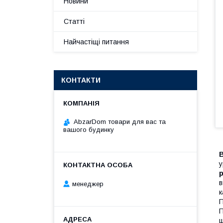
Новини
Статті
Найчастіщі питання
КОНТАКТИ
AbzarDom товари для вас та
вашого будинку
у
в
менеджер
к
П
П
ц