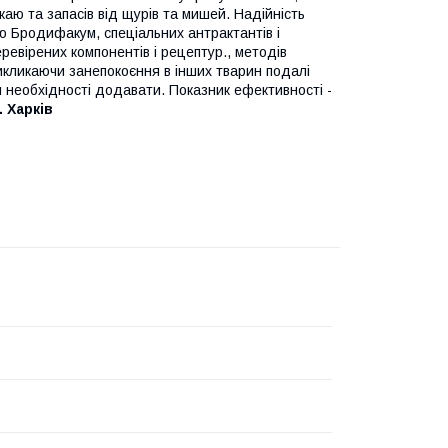
аю та запасів від щурів та мишей. Надійність
ю Бродифакум, спеціальних антрактантів і
ревірених компонентів і рецептур., методів
викликаючи занепокоєння в інших тварин подалі
и необхідності додавати. Показник ефективності -
 Харків