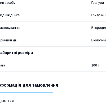
ип засобу
Гранули
ид шкідника
Гризуни,
астосування
Всередин
ринцип дії
Біологічн
Габаритні розміри
ага
100 г
нформація для замовлення
іна:
17 ₴