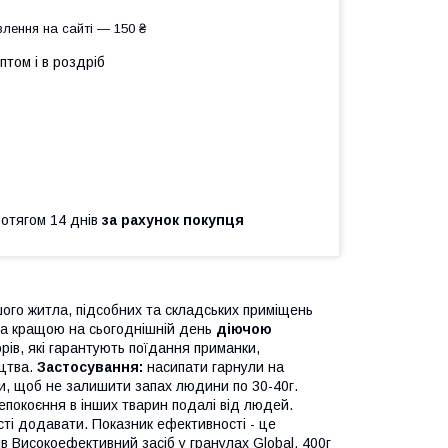
лення на сайті — 150 ₴
птом і в роздріб
ротягом 14 днів
за рахунок покупця
шого житла, підсобних та складських приміщень
а ​​кращою на сьогоднішній день
діючою
орів, які гарантують поїдання приманки,
ицтва.
Застосування:
насипати гарнули на
ми, щоб не залишити запах людини по 30-40г.
непокоєння в інших тварин подалі від людей.
сті додавати. Показник ефективності - це
ів Високоефективний засіб у гранулах Global, 400г